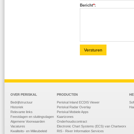
Bericht
*
:
Versturen
OVER PERISKAL
PRODUCTEN
HE
Bedrijfstructuur
Periskal Inland ECDIS Viewer
So
Historiek
Periskal Radar Overlay
Ha
Relevante links
Periskal Mobiele Apps
Feestdagen en sluitingsdagen
Kaartzones
Algemene Voorwaarden
Onderhoudscontract
Vacatures
Electronic Chart Systems (ECS) van Chartworx
Kwaliteits- en Milieubeleid
RIS - River Information Services