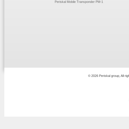
Periskal Mobile Transponder PM-1
© 2026 Periskal group, All ri