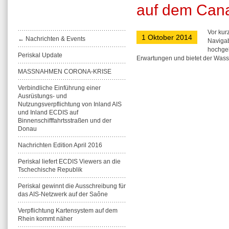
auf dem Cana
Vor kur
1 Oktober 2014
← Nachrichten & Events
Navigab
hochgel
Periskal Update
Erwartungen und bietet der Wasse
MASSNAHMEN CORONA-KRISE
Verbindliche Einführung einer
Ausrüstungs- und
Nutzungsverpflichtung von Inland AIS
und Inland ECDIS auf
Binnenschifffahrtsstraßen und der
Donau
Nachrichten Edition April 2016
Periskal liefert ECDIS Viewers an die
Tschechische Republik
Periskal gewinnt die Ausschreibung für
das AIS-Netzwerk auf der Saône
Verpflichtung Kartensystem auf dem
Rhein kommt näher